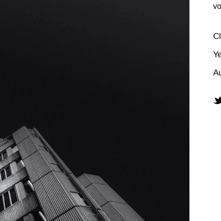
vo
Cl
Ye
Au