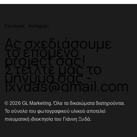
Facebook
Instagram
Ας σχεδιάσουμε
το επόμενο
project σας!
Στείλτε μας το
μήνυμά σας -
jxydas@gmail.com
© 2026 GL Marketing. Όλα τα δικαιώματα διατηρούνται.
Το σύνολο του φωτογραφικού υλικού αποτελεί
πνευματική ιδιοκτησία του Γιάννη Ξυδά.