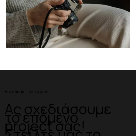
Facebook
Instagram
Ας σχεδιάσουμε
το επόμενο
project σας!
Στείλτε μας το