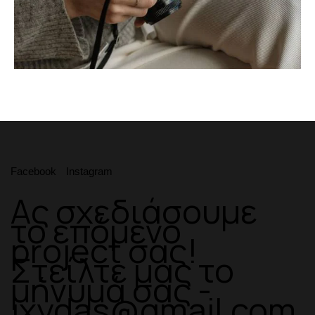
Facebook
Instagram
Ας σχεδιάσουμε
το επόμενο
project σας!
Στείλτε μας το
μήνυμά σας -
jxydas@gmail.com