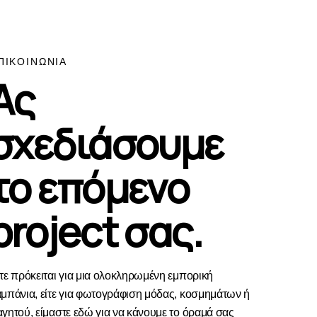
ΠΙΚΟΙΝΩΝΙΑ
Ας
σχεδιάσουμε
το επόμενο
project σας.
τε πρόκειται για μια ολοκληρωμένη εμπορική
μπάνια, είτε για φωτογράφιση μόδας, κοσμημάτων ή
γητού, είμαστε εδώ για να κάνουμε το όραμά σας