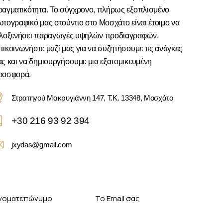
ραγματικότητα. Το σύγχρονο, πλήρως εξοπλισμένο
τογραφικό μας στούντιο στο Μοσχάτο είναι έτοιμο να
ιλοξενήσει παραγωγές υψηλών προδιαγραφών.
ικοινωνήστε μαζί μας για να συζητήσουμε τις ανάγκες
ς και να δημιουργήσουμε μια εξατομικευμένη
ροσφορά.
Στρατηγού Μακρυγιάννη 147, Τ.Κ. 13348, Μοσχάτο
+30 216 93 92 394
jxydas@gmail.com