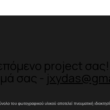
επόμενο project σας!
υμά σας -
jxydas@gma
ύνολο του φωτογραφικού υλικού αποτελεί πνευματική ιδιοκτησί