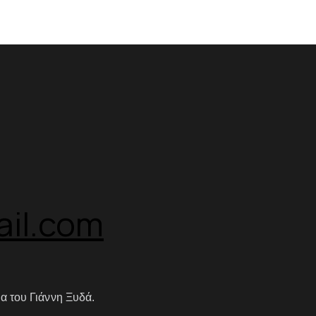
il.com
α του Γιάννη Ξυδά.