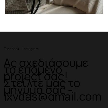
Facebook
Instagram
Ας σχεδιάσουμε
το επόμενο
project σας!
Στείλτε μας το
μήνυμά σας -
jxydas@gmail.com