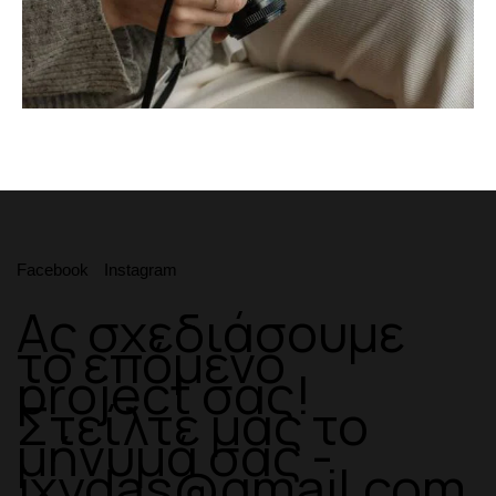
Facebook
Instagram
Ας σχεδιάσουμε
το επόμενο
project σας!
Στείλτε μας το
μήνυμά σας -
jxydas@gmail.com