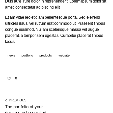
Duis aute irure dolor in reprehenderit. Lorem ipsum dolor sit
amet, consectetur adipiscing elit.
Etiam vitae leo et diam pellentesque porta. Sed eleifend
ultricies risus, vel rutrum erat commodo ut. Praesent finibus
congue euismod. Nullam scelerisque massa vel augue
placerat, a tempor sem egestas. Curabitur placerat finibus
lacus.
news
portfolio
products
website
0
PREVIOUS
The portfolio of your
dream can be created