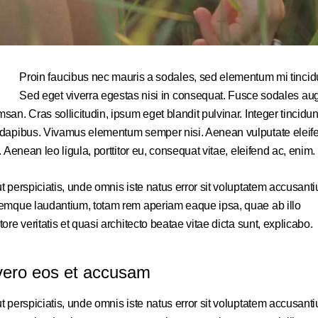
Proin faucibus nec mauris a sodales, sed elementum mi tincid
Sed eget viverra egestas nisi in consequat. Fusce sodales au
san. Cras sollicitudin, ipsum eget blandit pulvinar. Integer tincidun
dapibus. Vivamus elementum semper nisi. Aenean vulputate eleif
s. Aenean leo ligula, porttitor eu, consequat vitae, eleifend ac, enim.
t perspiciatis, unde omnis iste natus error sit voluptatem accusant
emque laudantium, totam rem aperiam eaque ipsa, quae ab illo
tore veritatis et quasi architecto beatae vitae dicta sunt, explicabo.
vero eos et accusam
t perspiciatis, unde omnis iste natus error sit voluptatem accusant