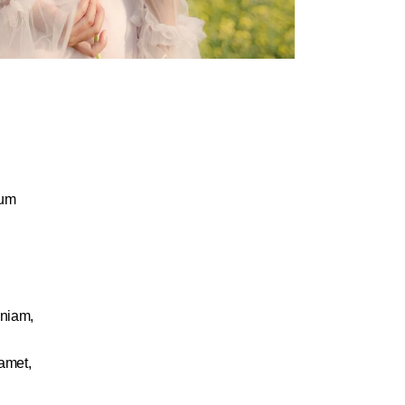
ium
eniam,
 amet,