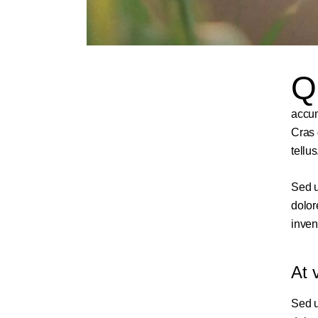
Q
accum
Cras 
tellu
Sed u
dolor
inven
At 
Sed u