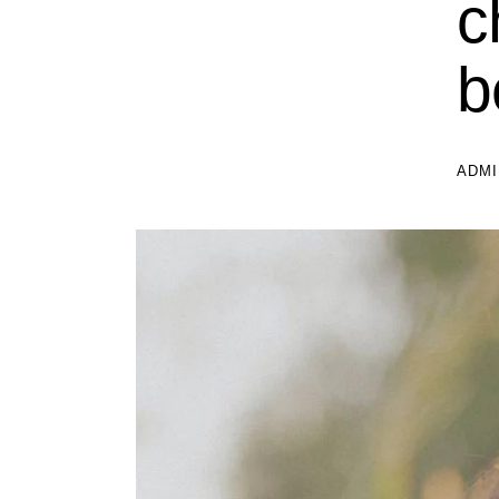
c
b
ADMI