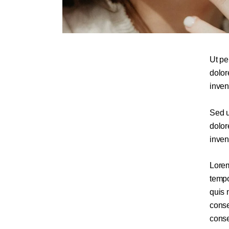
Ut pe
dolor
inven
Sed u
dolor
inven
Lorem
tempo
quis 
conse
conse