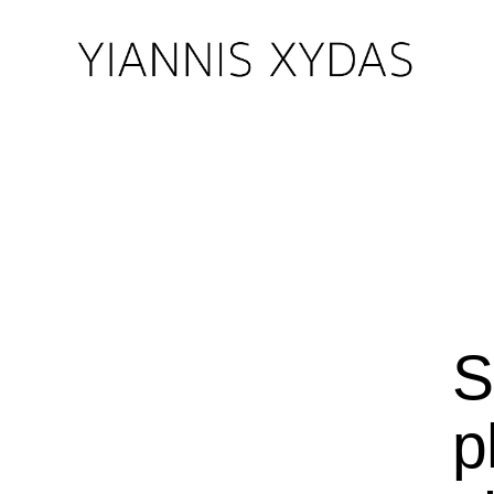
NE
S
p