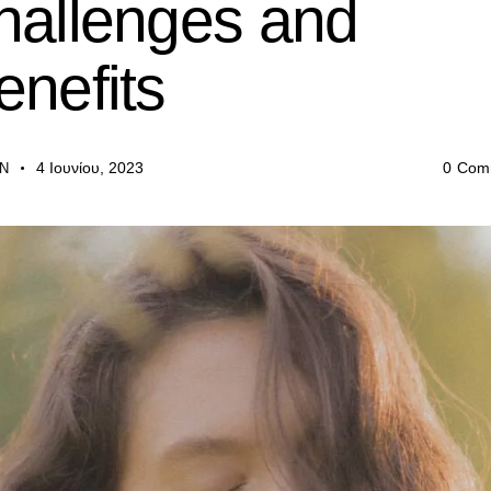
hallenges and
enefits
4 Ιουνίου, 2023
0
Com
N