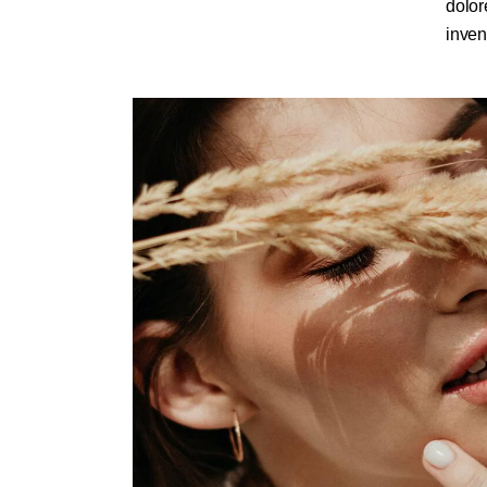
dolor
inven