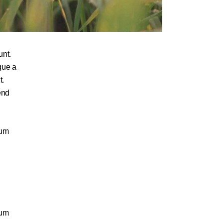
unt.
gue a
t.
end
ium
ium