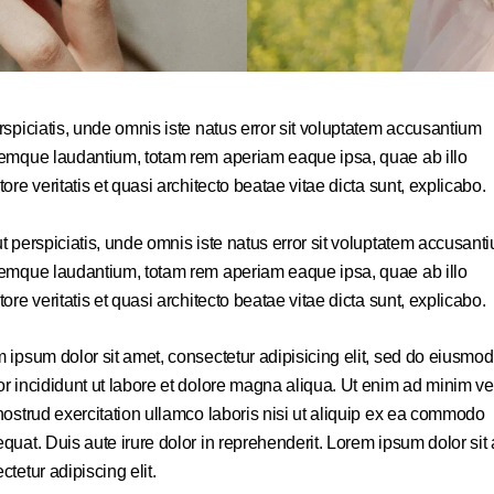
rspiciatis, unde omnis iste natus error sit voluptatem accusantium
emque laudantium, totam rem aperiam eaque ipsa, quae ab illo
tore veritatis et quasi architecto beatae vitae dicta sunt, explicabo.
t perspiciatis, unde omnis iste natus error sit voluptatem accusant
emque laudantium, totam rem aperiam eaque ipsa, quae ab illo
tore veritatis et quasi architecto beatae vitae dicta sunt, explicabo.
 ipsum dolor sit amet, consectetur adipisicing elit, sed do eiusmod
r incididunt ut labore et dolore magna aliqua. Ut enim ad minim v
nostrud exercitation ullamco laboris nisi ut aliquip ex ea commodo
quat. Duis aute irure dolor in reprehenderit. Lorem ipsum dolor sit
ctetur adipiscing elit.