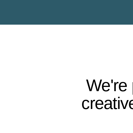
We're 
creati